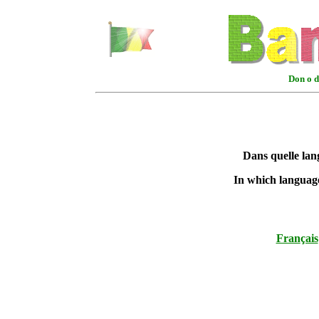
Don o d
Dans quelle lang
In which language
Fran
çais